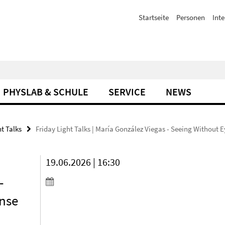
Startseite
Personen
Inte
PHYSLAB & SCHULE
SERVICE
NEWS
ht Talks
Friday Light Talks | María González Viegas - Seeing Without 
19.06.2026 | 16:30
-
ense