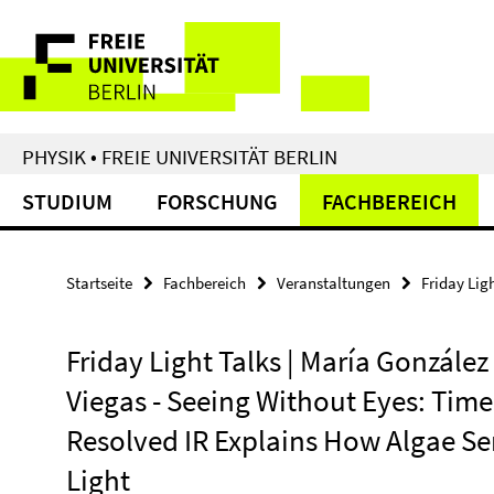
Springe
Service-
direkt
zu
Navigation
Inhalt
PHYSIK • FREIE UNIVERSITÄT BERLIN
STUDIUM
FORSCHUNG
FACHBEREICH
Startseite
Fachbereich
Veranstaltungen
Friday Lig
Friday Light Talks | María González
Viegas - Seeing Without Eyes: Time
Resolved IR Explains How Algae S
Light