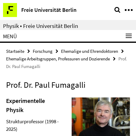
Springe
Service-
Freie Universität Berlin
direkt
Navigation
zu
Physik • Freie Universität Berlin
Inhalt
MENÜ
Startseite
Forschung
Ehemalige und Ehrendoktoren
Ehemalige Arbeitsgruppen, Professuren und Dozierende
Prof.
Dr. Paul Fumagalli
Prof. Dr. Paul Fumagalli
Experimentelle
Physik
Strukturprofessor (1998 -
2025)