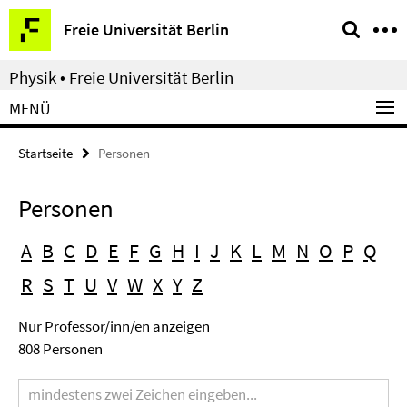
Springe
Service-
Freie Universität Berlin
direkt
Navigation
zu
Physik • Freie Universität Berlin
Inhalt
MENÜ
Startseite
Personen
Personen
A
B
C
D
E
F
G
H
I
J
K
L
M
N
O
P
Q
R
S
T
U
V
W
X
Y
Z
Nur Professor/inn/en anzeigen
808 Personen
Suchbegriff