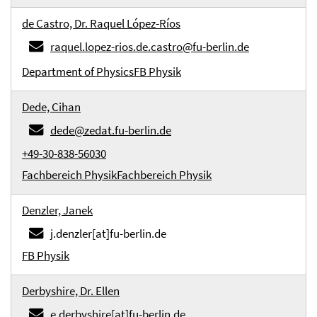
de Castro, Dr. Raquel López-Ríos
raquel.lopez-rios.de.castro@fu-berlin.de
Department of Physics
FB Physik
Dede, Cihan
dede@zedat.fu-berlin.de
+49-30-838-56030
Fachbereich Physik
Fachbereich Physik
Denzler, Janek
j.denzler[at]fu-berlin.de
FB Physik
Derbyshire, Dr. Ellen
e.derbyshire[at]fu-berlin.de