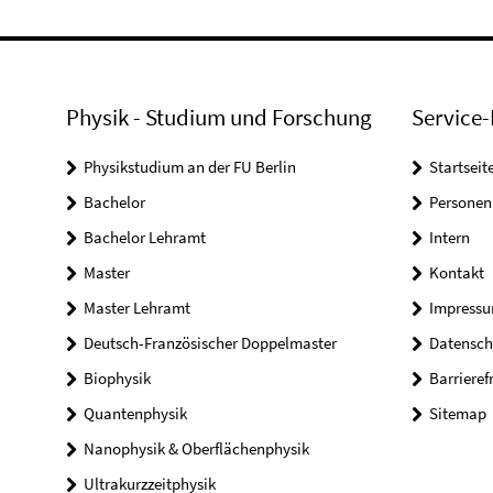
Physik - Studium und Forschung
Service-
Physikstudium an der FU Berlin
Startseit
Bachelor
Personen
Bachelor Lehramt
Intern
Master
Kontakt
Master Lehramt
Impress
Deutsch-Französischer Doppelmaster
Datensch
Biophysik
Barrieref
Quantenphysik
Sitemap
Nanophysik & Oberflächenphysik
Ultrakurzzeitphysik