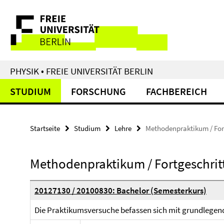
Springe
Service-
direkt
zu
Navigation
Inhalt
PHYSIK • FREIE UNIVERSITÄT BERLIN
STUDIUM
FORSCHUNG
FACHBEREICH
Startseite
Studium
Lehre
Methodenpraktikum / For
Methodenpraktikum / Fortgeschri
20127130 / 20100830: Bachelor (Semesterkurs)
Die Praktikumsversuche befassen sich mit grundlegen