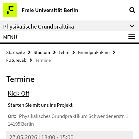
Springe
Service-
Freie Universität Berlin
direkt
Navigation
zu
Physikalische Grundpraktika
Inhalt
MENÜ
Startseite
Studium
Lehre
Grundpraktikum
FUtureLab
Termine
Termine
Kick-Off
Starten Sie mit uns ins Projekt
Ort:
Physikalisches Grundpraktikum Schwendenerstr. 1
14195 Berlin
27.05.2026 | 13:00 - 15:00