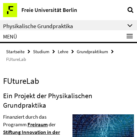
Springe
Service-
Freie Universität Berlin
direkt
Navigation
zu
Physikalische Grundpraktika
Inhalt
MENÜ
Startseite
Studium
Lehre
Grundpraktikum
FUtureLab
FUtureLab
Ein Projekt der Physikalischen
Grundpraktika
Finanziert durch das
Programm
Freiraum
der
Stiftung Innovation in der