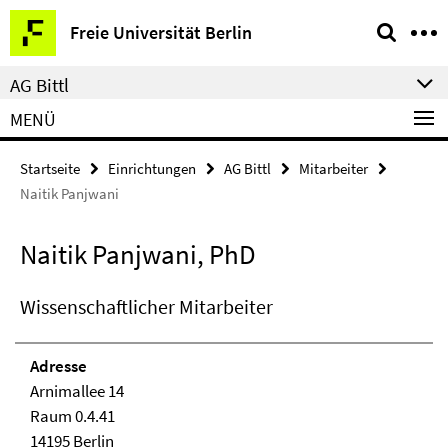
Springe
Service-
Freie Universität Berlin
direkt
Navigation
zu
AG Bittl
Inhalt
MENÜ
Startseite
Einrichtungen
AG Bittl
Mitarbeiter
Naitik Panjwani
Naitik Panjwani, PhD
Wissenschaftlicher Mitarbeiter
Adresse
Arnimallee 14
Raum 0.4.41
14195 Berlin