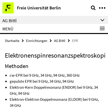
Springe
Service-
Freie Universität Berlin
direkt
Navigation
zu
AG Bittl
Inhalt
MENÜ
Startseite
Einrichtungen
AG Bittl
EPR
Elektronenspinresonanzspektroskopi
Methoden
cw-EPR bei 9 GHz, 34 GHz, 94 GHz, 360 GHz
gepulste EPR bei 9 GHz, 34 GHz, 94 GHz
Elektron-Kern Doppelresonanz (ENDOR) bei 9 GHz, 34
GHz, 94 GHz
Elektron-Elektron Doppelresonanz (ELDOR) bei 9 GHz,
34 GHz