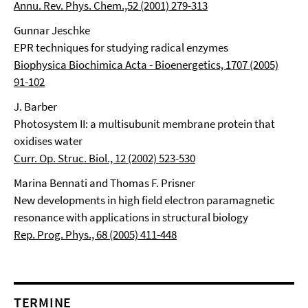
Annu. Rev. Phys. Chem.,52 (2001) 279-313
Gunnar Jeschke
EPR techniques for studying radical enzymes
Biophysica Biochimica Acta - Bioenergetics, 1707 (2005)
91-102
J. Barber
Photosystem II: a multisubunit membrane protein that
oxidises water
Curr. Op. Struc. Biol., 12 (2002) 523-530
Marina Bennati and Thomas F. Prisner
New developments in high field electron paramagnetic
resonance with applications in structural biology
Rep. Prog. Phys., 68 (2005) 411-448
TERMINE