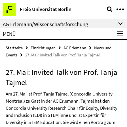
Springe
Service-
Freie Universität Berlin
direkt
Navigation
zu
AG Erlemann/Wissenschaftsforschung
Inhalt
MENÜ
Startseite
Einrichtungen
AG Erlemann
News und
Events
27. Mai: Invited Talk von Prof. Tanja Tajmel
27. Mai: Invited Talk von Prof. Tanja
Tajmel
Am 27. Mai ist Prof. Tanja Tajmel (Concordia University
Montréal) zu Gast in der AG Erlemann. Tajmel hat den
Concordia University Research Chair für Equity, Diversity
and Inclusion (EDI) in STEM inne und ist Expertin für
Diversity in STEM Education. Sie wird einen Vortrag zum