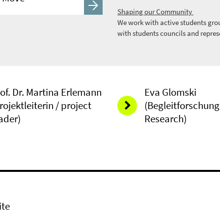
Shaping our Community
We work with active students grou
with students councils and represe
of. Dr. Martina Erlemann
Eva Glomski
rojektleiterin / project
(Begleitforschu
ader)
Research)
ite