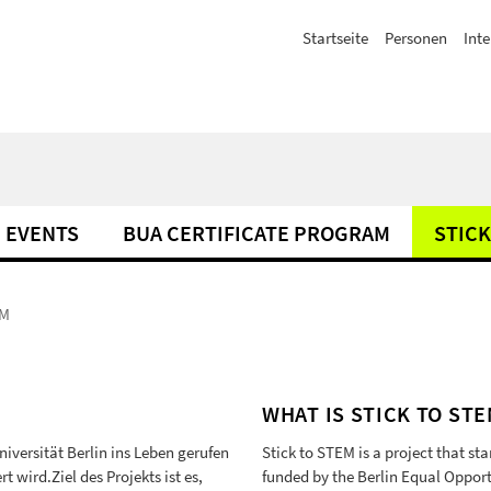
Startseite
Personen
Inte
 EVENTS
BUA CERTIFICATE PROGRAM
STICK
EM
WHAT IS STICK TO ST
niversität Berlin ins Leben gerufen
Stick to STEM is a project that sta
wird.Ziel des Projekts ist es,
funded by the Berlin Equal Oppor