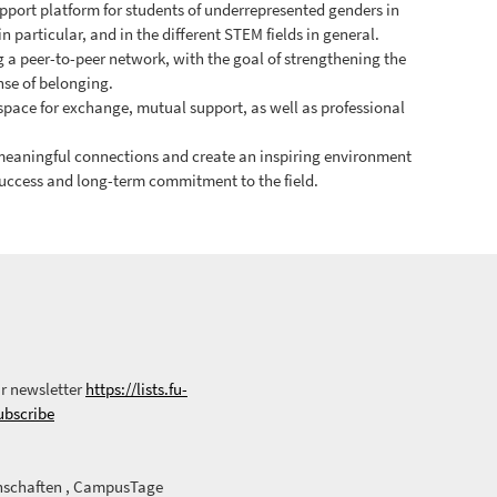
support platform for students of underrepresented genders in
 particular, and in the different STEM fields in general.
g a peer-to-peer network, with the goal of strengthening the
nse of belonging.
 space for exchange, mutual support, as well as professional
 meaningful connections and create an inspiring environment
uccess and long-term commitment to the field.
ur newsletter
https://lists.fu-
ubscribe
enschaften , CampusTage