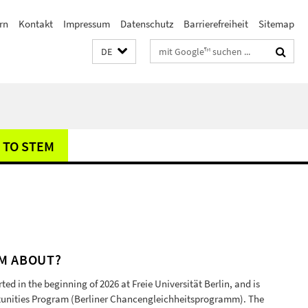
rn
Kontakt
Impressum
Datenschutz
Barrierefreiheit
Sitemap
Suchbegriffe
DE
 TO STEM
EM ABOUT?
rted in the beginning of 2026 at Freie Universität Berlin, and is
tunities Program (Berliner Chancengleichheitsprogramm). The