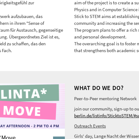
rigkeitsgefühl zur
aim of the project is to create a 
Physics and in Computer Science in
etzwerk aufzubauen, das
Stick to STEM aims at establishin
hern in ihrem "Sense of
community and increasing the se
Raum für Austausch, gegenseitige
The program plans to offer a rich
ng. Übergeordnetes Ziel ist es,
and personal development.
eld zu schaffen, das den
The overarching goal is to foster
s Fach.
that strengthens both academic s
WHAT DO WE DO?
Peer-to-Peer mentoring Network
join our community, sign-up to o
berlin.de/listinfo/SticktoSTEM/#s
Outreach Events
Girls' day, Lange Nacht der Wiss
*Move