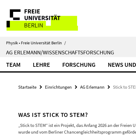
Springe
Service-
direkt
zu
Navigation
Inhalt
Physik • Freie Universität Berlin
/
AG ERLEMANN/WISSENSCHAFTSFORSCHUNG
TEAM
LEHRE
FORSCHUNG
NEWS UND
Startseite
Einrichtungen
AG Erlemann
Stick to ST
WAS IST STICK TO STEM?
„Stick to STEM“ ist ein Projekt, das Anfang 2026 an der Freien U
wurde und vom Berliner Chancengleichheitsprogramm gefördert 