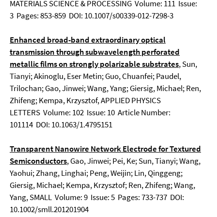
MATERIALS SCIENCE & PROCESSING Volume: 111 Issue:
3 Pages: 853-859 DOI: 10.1007/s00339-012-7298-3
Enhanced broad-band extraordinary optical
transmission through subwavelength perforated
metallic films on strongly polarizable substrates
, Sun,
Tianyi; Akinoglu, Eser Metin; Guo, Chuanfei; Paudel,
Trilochan; Gao, Jinwei; Wang, Yang; Giersig, Michael; Ren,
Zhifeng; Kempa, Krzysztof, APPLIED PHYSICS
LETTERS Volume: 102 Issue: 10 Article Number:
101114 DOI: 10.1063/1.4795151
Transparent Nanowire Network Electrode for Textured
Semiconductors
, Gao, Jinwei; Pei, Ke; Sun, Tianyi; Wang,
Yaohui; Zhang, Linghai; Peng, Weijin; Lin, Qinggeng;
Giersig, Michael; Kempa, Krzysztof; Ren, Zhifeng; Wang,
Yang, SMALL Volume: 9 Issue: 5 Pages: 733-737 DOI:
10.1002/smll.201201904