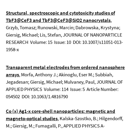
Structural, spectroscopic and cytotoxicity studies of
TbF3@CeF3 and TbF3@CeF3@SiO2 nanocrystals
,
Grzyb, Tomasz; Runowski, Marcin; Dabrowska, Krystyna;
Giersig, Michael; Lis, Stefan, JOURNAL OF NANOPARTICLE
RESEARCH Volume: 15 Issue: 10 DOI: 10.1007/s11051-013-
1958-x
Transparent metal electrodes from ordered nanosphere
arrays
, Morfa, Anthony J.; Akinoglu, Eser M.; Subbiah,
Jegadesan; Giersig, Michael; Mulvaney, Paul, JOURNAL OF
APPLIED PHYSICS Volume: 114 Issue: 5 Article Number:
054502 DOI: 10.1063/1.4816790
Co (x) Ag1-x core-shell nanoparticles: magnetic and
magneto-optical studies
, Kalska-Szostko, B.; Hilgendorff,
M.; Giersig, M.; Fumagalli, P., APPLIED PHYSICS A-