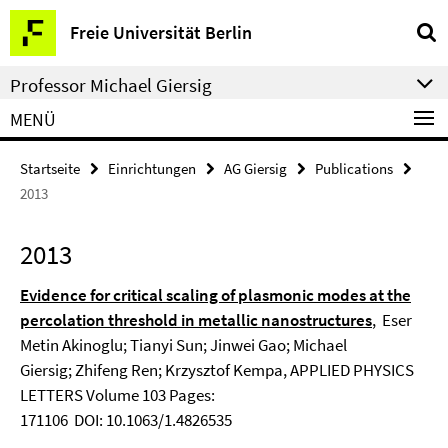
Springe
Service-
Freie Universität Berlin
direkt
Navigation
zu
Professor Michael Giersig
Inhalt
MENÜ
Startseite
Einrichtungen
AG Giersig
Publications
2013
2013
Evidence for critical scaling of plasmonic modes at the
percolation threshold in metallic nanostructures
,
Eser
Metin Akinoglu; Tianyi Sun; Jinwei Gao; Michael
Giersig; Zhifeng Ren; Krzysztof Kempa, APPLIED PHYSICS
LETTERS Volume 103 Pages:
171106 DOI: 10.1063/1.4826535