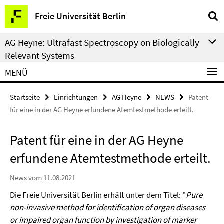
Springe
Service-
Freie Universität Berlin
direkt
Navigation
zu
AG Heyne: Ultrafast Spectroscopy on Biologically
Inhalt
Relevant Systems
MENÜ
Startseite
Einrichtungen
AG Heyne
NEWS
Patent
für eine in der AG Heyne erfundene Atemtestmethode erteilt.
Patent für eine in der AG Heyne
erfundene Atemtestmethode erteilt.
News vom 11.08.2021
Die Freie Universität Berlin erhält unter dem Titel: "
Pure
non-invasive method for identification of organ diseases
or impaired organ function by investigation of marker