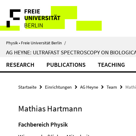
Springe
Service-
direkt
zu
Navigation
Inhalt
Physik • Freie Universität Berlin
/
AG HEYNE: ULTRAFAST SPECTROSCOPY ON BIOLOGIC
RESEARCH
PUBLICATIONS
TEACHING
Startseite
Einrichtungen
AG Heyne
Team
Math
Mathias Hartmann
Fachbereich Physik