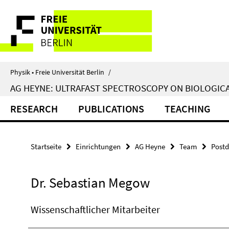
Springe
Service-
direkt
zu
Navigation
Inhalt
Physik • Freie Universität Berlin
/
AG HEYNE: ULTRAFAST SPECTROSCOPY ON BIOLOGIC
RESEARCH
PUBLICATIONS
TEACHING
Startseite
Einrichtungen
AG Heyne
Team
Post
Dr. Sebastian Megow
Wissenschaftlicher Mitarbeiter