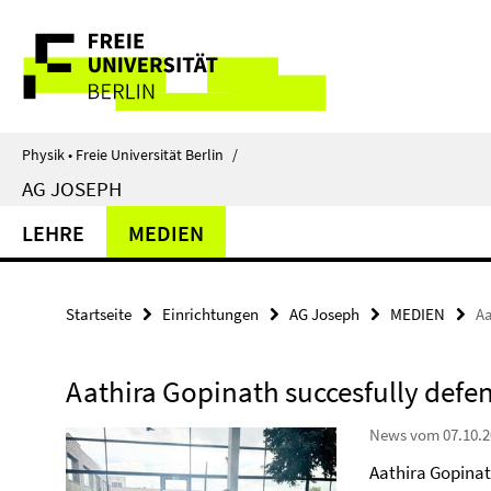
Springe
Service-
direkt
zu
Navigation
Inhalt
Physik • Freie Universität Berlin
/
AG JOSEPH
LEHRE
MEDIEN
Startseite
Einrichtungen
AG Joseph
MEDIEN
Aa
Aathira Gopinath succesfully defe
News vom 07.10.2
Aathira Gopinat