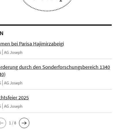
EN
men bei Parisa Hajimirzabeigi
6
AG Joseph
rderung durch den Sonderforschungsbereich 1340
40)
6
AG Joseph
htsfeier 2025
5
AG Joseph
1 / 8