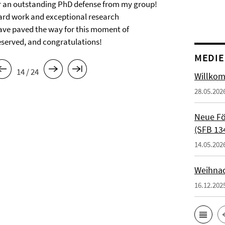
r an outstanding PhD defense from my group!
hard work and exceptional research
ave paved the way for this moment of
eserved, and congratulations!
MEDI
14 / 24
Willkom
28.05.202
Neue Fö
(SFB 13
14.05.202
Weihnac
16.12.202