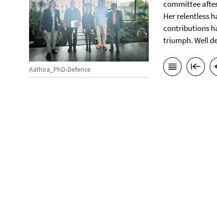
committee afte
Her relentless 
contributions h
triumph. Well d
Aathira_PhD-Defence