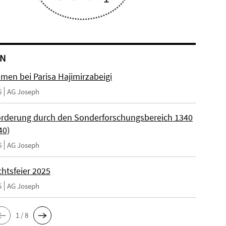
EN
men bei Parisa Hajimirzabeigi
6
AG Joseph
rderung durch den Sonderforschungsbereich 1340
40)
6
AG Joseph
htsfeier 2025
5
AG Joseph
1 / 8