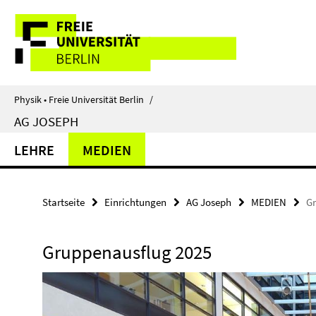
Springe
Service-
direkt
zu
Navigation
Inhalt
Physik • Freie Universität Berlin
/
AG JOSEPH
LEHRE
MEDIEN
Startseite
Einrichtungen
AG Joseph
MEDIEN
Gr
Gruppenausflug 2025