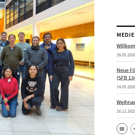
MEDI
Willkom
28.05.202
Neue Fö
(SFB 13
14.05.202
Weihnac
16.12.202