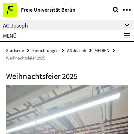
Springe
Service-
Freie Universität Berlin
direkt
Navigation
zu
AG Joseph
Inhalt
MENÜ
Startseite
Einrichtungen
AG Joseph
MEDIEN
Weihnachtsfeier 2025
Weihnachtsfeier 2025