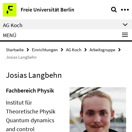
Springe
Service-
Freie Universität Berlin
direkt
Navigation
zu
AG Koch
Inhalt
MENÜ
Startseite
Einrichtungen
AG Koch
Arbeitsgruppe
Josias Langbehn
Josias Langbehn
Fachbereich Physik
Institut für
Theoretische Physik
Quantum dynamics
and control