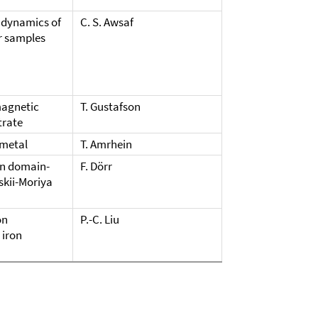
 dynamics of
C. S. Awsaf
r samples
magnetic
T. Gustafson
trate
 metal
T. Amrhein
on domain-
F. Dörr
skii-Moriya
on
P.-C. Liu
 iron