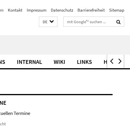
rn
Kontakt
Impressum
Datenschutz
Barrierefreiheit
Sitemap
Suchbegriffe
DE
NS
INTERNAL
WIKI
LINKS
HOW TO F
NE
tuellen Termine
icht