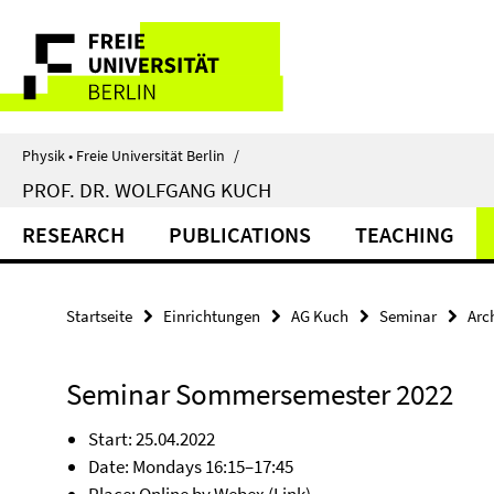
Springe
Service-
direkt
zu
Navigation
Inhalt
Physik • Freie Universität Berlin
/
PROF. DR. WOLFGANG KUCH
RESEARCH
PUBLICATIONS
TEACHING
Startseite
Einrichtungen
AG Kuch
Seminar
Arc
Seminar Sommersemester 2022
Start: 25.04.2022
Date: Mondays 16:15–17:45