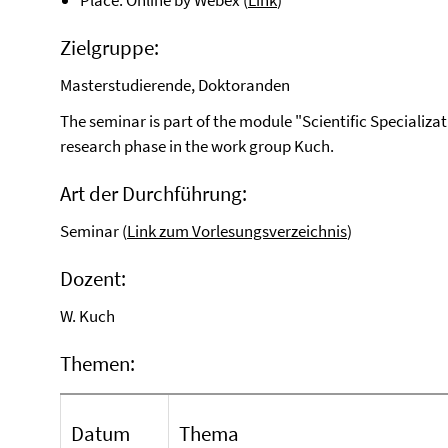
Place: Online by Webex (
Link
)
Zielgruppe:
Masterstudierende, Doktoranden
The seminar is part of the module "Scientific Specializa
research phase in the work group Kuch.
Art der Durchführung:
Seminar (
Link zum Vorlesungsverzeichnis
)
Dozent:
W. Kuch
Themen:
Datum
Thema