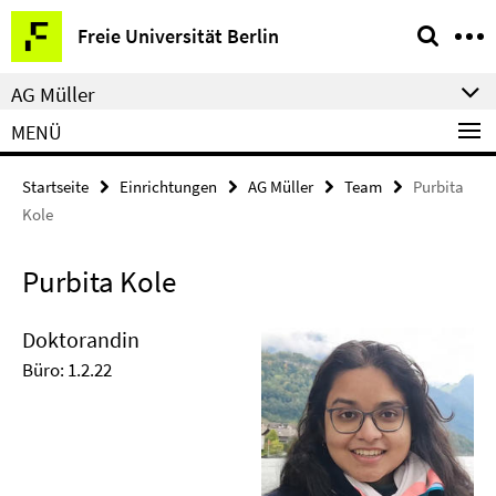
Springe
Service-
Freie Universität Berlin
direkt
Navigation
zu
AG Müller
Inhalt
MENÜ
Startseite
Einrichtungen
AG Müller
Team
Purbita
Kole
Purbita Kole
Doktorandin
Büro: 1.2.22