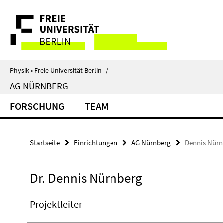
Springe
Service-
direkt
zu
Navigation
Inhalt
Physik • Freie Universität Berlin
/
AG NÜRNBERG
FORSCHUNG
TEAM
Startseite
Einrichtungen
AG Nürnberg
Dennis Nürn
Dr. Dennis Nürnberg
Projektleiter