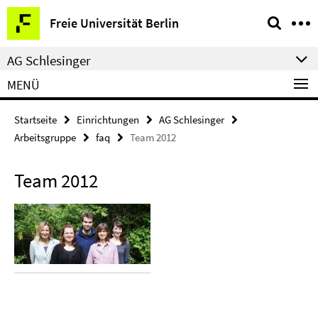
Springe
Service-
Freie Universität Berlin
direkt
Navigation
zu
AG Schlesinger
Inhalt
MENÜ
Startseite
Einrichtungen
AG Schlesinger
Arbeitsgruppe
faq
Team 2012
Team 2012