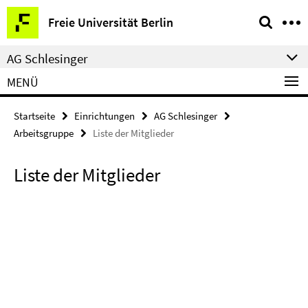
Springe
Service-
Freie Universität Berlin
direkt
Navigation
zu
AG Schlesinger
Inhalt
MENÜ
Startseite
Einrichtungen
AG Schlesinger
Arbeitsgruppe
Liste der Mitglieder
Liste der Mitglieder