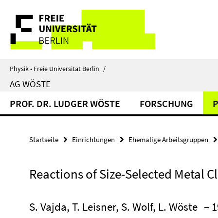
Springe
Service-
direkt
zu
Navigation
Inhalt
Physik • Freie Universität Berlin
/
AG WÖSTE
PROF. DR. LUDGER WÖSTE
FORSCHUNG
P
Startseite
Einrichtungen
Ehemalige Arbeitsgruppen
Reactions of Size-Selected Metal Cl
S. Vajda, T. Leisner, S. Wolf, L. Wöste
– 1