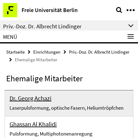
Springe
Service-
Freie Universität Berlin
direkt
Navigation
zu
Priv.-Doz. Dr. Albrecht Lindinger
Inhalt
MENÜ
Startseite
Einrichtungen
Priv.-Doz. Dr. Albrecht Lindinger
Ehemalige Mitarbeiter
Ehemalige Mitarbeiter
Dr. Georg Achazi
Laserpulsformung, optische Fasern, Heliumtröpfchen
Ghassan Al Khalidi
Pulsformung, Multiphotonenanregung