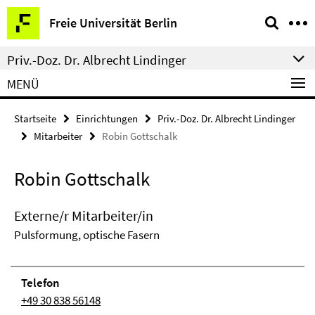
Springe
Service-
Freie Universität Berlin
direkt
Navigation
zu
Priv.-Doz. Dr. Albrecht Lindinger
Inhalt
MENÜ
Startseite
Einrichtungen
Priv.-Doz. Dr. Albrecht Lindinger
Mitarbeiter
Robin Gottschalk
Robin Gottschalk
Externe/r Mitarbeiter/in
Pulsformung, optische Fasern
Telefon
+49 30 838 56148