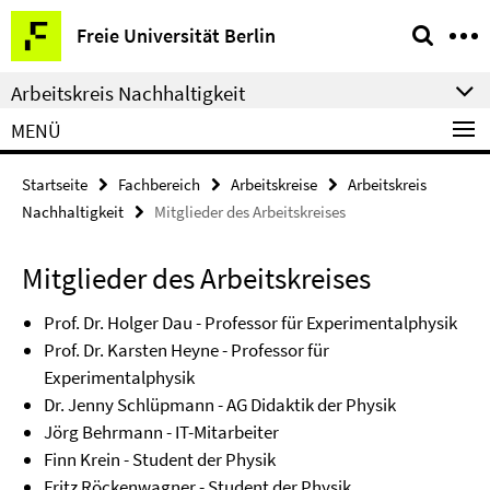
Springe
Service-
Freie Universität Berlin
direkt
Navigation
zu
Arbeitskreis Nachhaltigkeit
Inhalt
MENÜ
Startseite
Fachbereich
Arbeitskreise
Arbeitskreis
Nachhaltigkeit
Mitglieder des Arbeitskreises
Mitglieder des Arbeitskreises
Prof. Dr. Holger Dau - Professor für Experimentalphysik
Prof. Dr. Karsten Heyne - Professor für
Experimentalphysik
Dr. Jenny Schlüpmann - AG Didaktik der Physik
Jörg Behrmann - IT-Mitarbeiter
Finn Krein - Student der Physik
Fritz Röckenwagner - Student der Physik