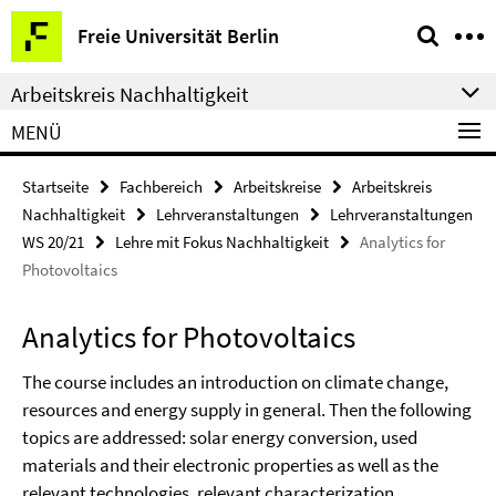
Springe
Service-
Freie Universität Berlin
direkt
Navigation
zu
Arbeitskreis Nachhaltigkeit
Inhalt
MENÜ
Startseite
Fachbereich
Arbeitskreise
Arbeitskreis
Nachhaltigkeit
Lehrveranstaltungen
Lehrveranstaltungen
WS 20/21
Lehre mit Fokus Nachhaltigkeit
Analytics for
Photovoltaics
Analytics for Photovoltaics
The course includes an introduction on climate change,
resources and energy supply in general. Then the following
topics are addressed: solar energy conversion, used
materials and their electronic properties as well as the
relevant technologies, relevant characterization