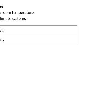
des
g) a room temperature
 climate systems
als
ath