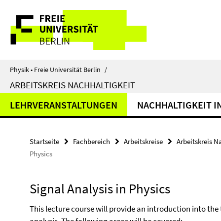
Springe
Service-
direkt
zu
Navigation
Inhalt
Physik • Freie Universität Berlin
/
ARBEITSKREIS NACHHALTIGKEIT
LEHRVERANSTALTUNGEN
NACHHALTIGKEIT I
Startseite
Fachbereich
Arbeitskreise
Arbeitskreis N
Physics
Signal Analysis in Physics
This lecture course will provide an introduction into the