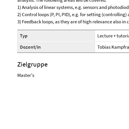
analysis. The following areas will be covered:
1) Analysis of linear systems, e.g. sensors and photodio
2) Control loops (P, PI, PID), e.g. for setting (controllin
3) Feedback loops, as they are of high relevance also in
Typ
Lecture + tutori
Dozent/in
Tobias Kampfr
Zielgruppe
Master's