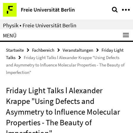
Springe
Service-
Freie Universität Berlin
direkt
Navigation
zu
Physik • Freie Universität Berlin
Inhalt
MENÜ
Startseite
Fachbereich
Veranstaltungen
Friday Light
Talks
Friday Light Talks ǀ Alexander Krappe "Using Defects
and Asymmetry to lnfluence Molecular Properties - The Beauty of
lmperfection"
Friday Light Talks ǀ Alexander
Krappe "Using Defects and
Asymmetry to lnfluence Molecular
Properties - The Beauty of