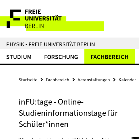
Springe
Service-
direkt
zu
Navigation
Inhalt
PHYSIK • FREIE UNIVERSITÄT BERLIN
STUDIUM
FORSCHUNG
FACHBEREICH
Startseite
Fachbereich
Veranstaltungen
Kalender
inFU:tage - Online-
Studieninformationstage für
Schüler*innen