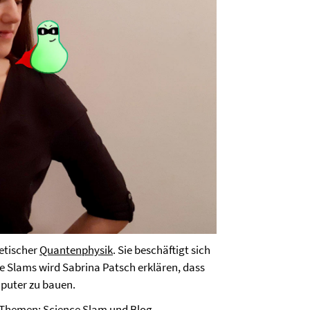
etischer
Quantenphysik
. Sie beschäftigt sich
nce Slams wird Sabrina Patsch erklären, dass
puter zu bauen.
e Themen:
Science Slam
und
Blog
.