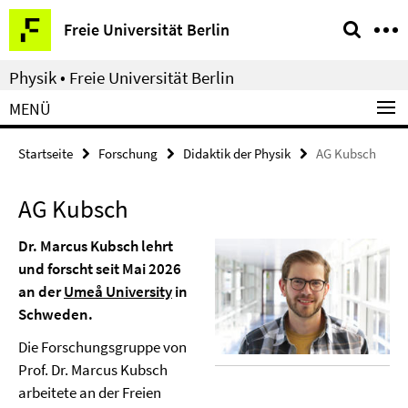
Springe
Service-
Freie Universität Berlin
direkt
Navigation
zu
Physik • Freie Universität Berlin
Inhalt
MENÜ
Startseite
Forschung
Didaktik der Physik
AG Kubsch
AG Kubsch
Dr. Marcus Kubsch lehrt
und forscht seit Mai 2026
an der
Umeå University
in
Schweden.
Die Forschungsgruppe von
Prof. Dr. Marcus Kubsch
arbeitete an der Freien