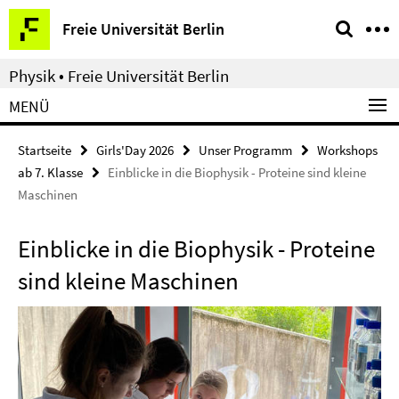
Springe
Service-
Freie Universität Berlin
direkt
Navigation
zu
Physik • Freie Universität Berlin
Inhalt
MENÜ
Startseite
Girls'Day 2026
Unser Programm
Workshops
ab 7. Klasse
Einblicke in die Biophysik - Proteine sind kleine
Maschinen
Einblicke in die Biophysik - Proteine
sind kleine Maschinen