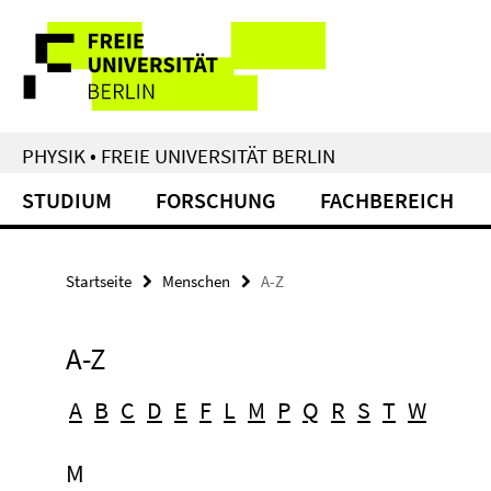
Springe
Service-
direkt
zu
Navigation
Inhalt
PHYSIK • FREIE UNIVERSITÄT BERLIN
STUDIUM
FORSCHUNG
FACHBEREICH
Startseite
Menschen
A-Z
A-Z
A
B
C
D
E
F
L
M
P
Q
R
S
T
W
M