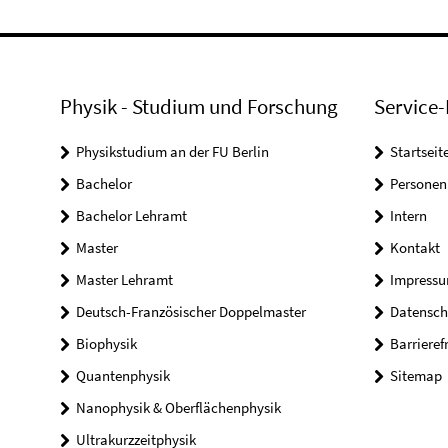
Physik - Studium und Forschung
Service-
Physikstudium an der FU Berlin
Startseit
Bachelor
Personen
Bachelor Lehramt
Intern
Master
Kontakt
Master Lehramt
Impress
Deutsch-Französischer Doppelmaster
Datensch
Biophysik
Barrieref
Quantenphysik
Sitemap
Nanophysik & Oberflächenphysik
Ultrakurzzeitphysik