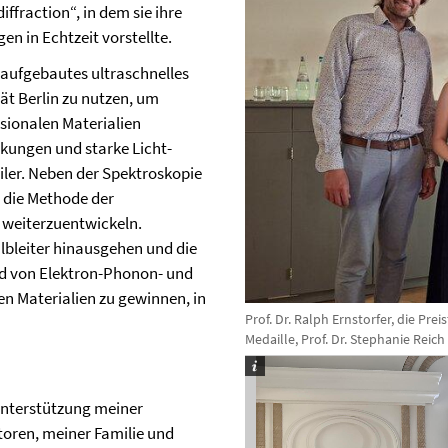
ffraction“, in dem sie ihre
 in Echtzeit vorstellte.
u aufgebautes ultraschnelles
ät Berlin zu nutzen, um
ionalen Materialien
ungen und starke Licht-
eiler. Neben der Spektroskopie
 die Methode der
 weiterzuentwickeln.
lbleiter hinausgehen und die
ld von Elektron-Phonon- und
n Materialien zu gewinnen, in
Prof. Dr. Ralph Ernstorfer, die Prei
Medaille, Prof. Dr. Stephanie Reich
 Unterstützung meiner
oren, meiner Familie und