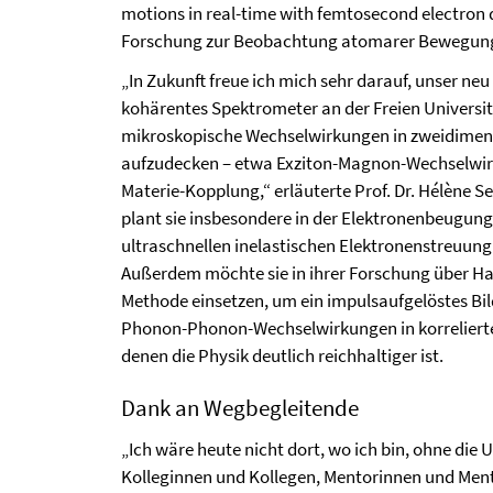
motions in real-time with femtosecond electron di
Forschung zur Beobachtung atomarer Bewegungen
„In Zukunft freue ich mich sehr darauf, unser ne
kohärentes Spektrometer an der Freien Universit
mikroskopische Wechselwirkungen in zweidimens
aufzudecken – etwa Exziton-Magnon-Wechselwirk
Materie-Kopplung,“ erläuterte Prof. Dr. Hélène S
plant sie insbesondere in der Elektronenbeugung
ultraschnellen inelastischen Elektronenstreuung
Außerdem möchte sie in ihrer Forschung über Ha
Methode einsetzen, um ein impulsaufgelöstes Bi
Phonon-Phonon-Wechselwirkungen in korrelierte
denen die Physik deutlich reichhaltiger ist.
Dank an Wegbegleitende
„Ich wäre heute nicht dort, wo ich bin, ohne die
Kolleginnen und Kollegen, Mentorinnen und Ment