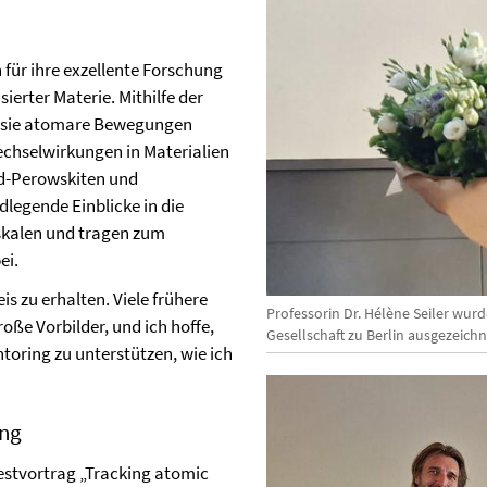
für ihre exzellente Forschung
ierter Materie. Mithilfe der
 sie atomare Bewegungen
hselwirkungen in Materialien
d-Perowskiten und
dlegende Einblicke in die
skalen und tragen zum
ei.
is zu erhalten. Viele frühere
Professorin Dr. Hélène Seiler wurd
oße Vorbilder, und ich hoffe,
Gesellschaft zu Berlin ausgezeichn
toring zu unterstützen, wie ich
ung
Festvortrag „Tracking atomic