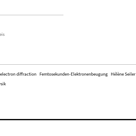
eis
lectron diffraction
Femtosekunden-Elektronenbeugung
Hélène Seiler
ysik