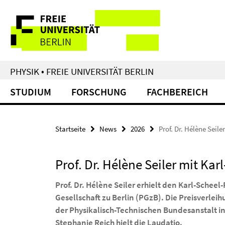
Springe
Service-
direkt
zu
Navigation
Inhalt
PHYSIK • FREIE UNIVERSITÄT BERLIN
STUDIUM
FORSCHUNG
FACHBEREICH
Startseite
News
2026
Prof. Dr. Hélène Seil
Prof. Dr. Hélène Seiler mit Ka
Prof. Dr. Hélène Seiler erhielt den Karl-Scheel
Gesellschaft zu Berlin (PGzB). Die Preisverlei
der Physikalisch-Technischen Bundesanstalt in B
Stephanie Reich hielt die Laudatio.