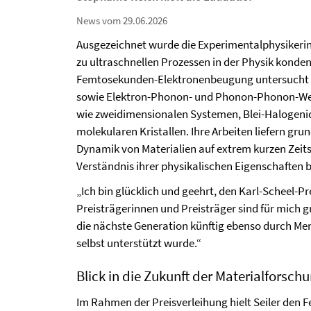
News vom 29.06.2026
Ausgezeichnet wurde die Experimentalphysikerin 
zu ultraschnellen Prozessen in der Physik kondens
Femtosekunden-Elektronenbeugung untersucht
sowie Elektron-Phonon- und Phonon-Phonon-Wec
wie zweidimensionalen Systemen, Blei-Halogeni
molekularen Kristallen. Ihre Arbeiten liefern grun
Dynamik von Materialien auf extrem kurzen Zeit
Verständnis ihrer physikalischen Eigenschaften b
„Ich bin glücklich und geehrt, den Karl-Scheel-Pre
Preisträgerinnen und Preisträger sind für mich gr
die nächste Generation künftig ebenso durch Men
selbst unterstützt wurde.“
Blick in die Zukunft der Materialforsch
Im Rahmen der Preisverleihung hielt Seiler den 