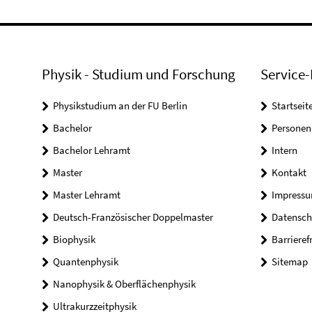
Physik - Studium und Forschung
Service-
Physikstudium an der FU Berlin
Startseit
Bachelor
Personen
Bachelor Lehramt
Intern
Master
Kontakt
Master Lehramt
Impress
Deutsch-Französischer Doppelmaster
Datensch
Biophysik
Barrieref
Quantenphysik
Sitemap
Nanophysik & Oberflächenphysik
Ultrakurzzeitphysik