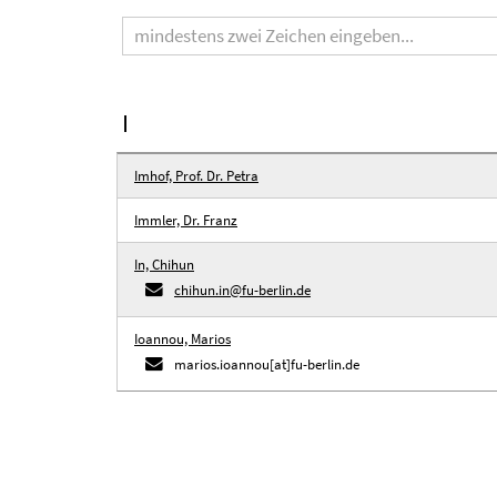
Suchbegriff
I
Imhof, Prof. Dr. Petra
Immler, Dr. Franz
In, Chihun
chihun.in@fu-berlin.de
Ioannou, Marios
marios.ioannou[at]fu-berlin.de