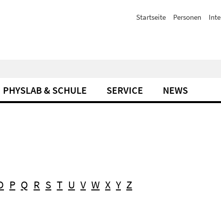
Startseite
Personen
Inte
PHYSLAB & SCHULE
SERVICE
NEWS
O
P
Q
R
S
T
U
V
W
X
Y
Z