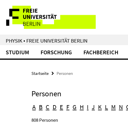
Springe
Service-
direkt
zu
Navigation
Inhalt
PHYSIK • FREIE UNIVERSITÄT BERLIN
STUDIUM
FORSCHUNG
FACHBEREICH
Startseite
Personen
Personen
A
B
C
D
E
F
G
H
I
J
K
L
M
N
808 Personen