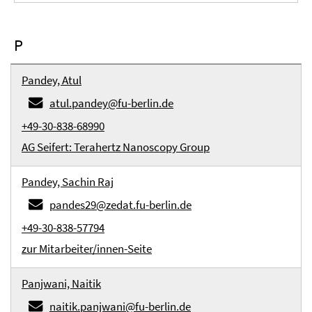
P
Pandey, Atul
atul.pandey@fu-berlin.de
+49-30-838-68990
AG Seifert: Terahertz Nanoscopy Group
Pandey, Sachin Raj
pandes29@zedat.fu-berlin.de
+49-30-838-57794
zur Mitarbeiter/innen-Seite
Panjwani, Naitik
naitik.panjwani@fu-berlin.de