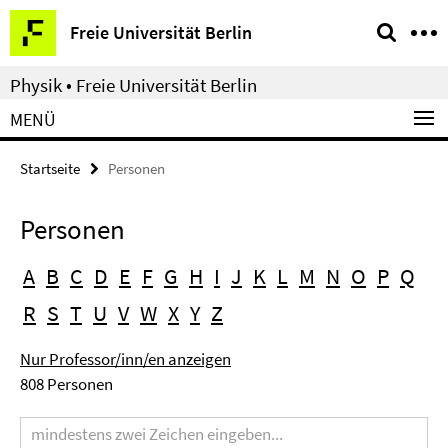
Springe
Service-
Freie Universität Berlin
direkt
Navigation
zu
Physik • Freie Universität Berlin
Inhalt
MENÜ
Startseite
Personen
Personen
A
B
C
D
E
F
G
H
I
J
K
L
M
N
O
P
Q
R
S
T
U
V
W
X
Y
Z
Nur Professor/inn/en anzeigen
808 Personen
Suchbegriff