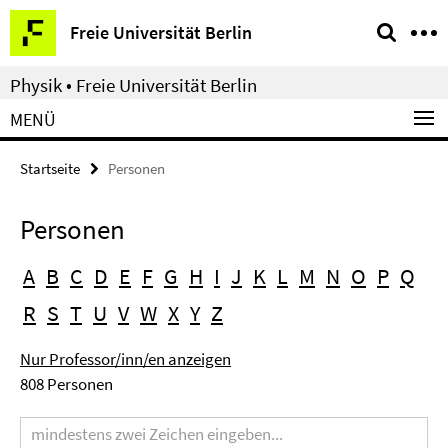
Springe
Service-
Freie Universität Berlin
direkt
Navigation
zu
Physik • Freie Universität Berlin
Inhalt
MENÜ
Startseite
Personen
Personen
A
B
C
D
E
F
G
H
I
J
K
L
M
N
O
P
Q
R
S
T
U
V
W
X
Y
Z
Nur Professor/inn/en anzeigen
808 Personen
Suchbegriff