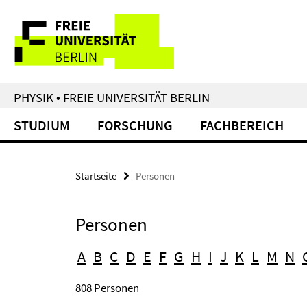
Springe
Service-
direkt
zu
Navigation
Inhalt
PHYSIK • FREIE UNIVERSITÄT BERLIN
STUDIUM
FORSCHUNG
FACHBEREICH
Startseite
Personen
Personen
A
B
C
D
E
F
G
H
I
J
K
L
M
N
808 Personen