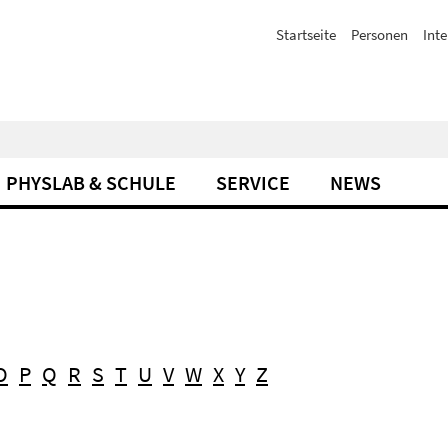
Startseite
Personen
Inte
PHYSLAB & SCHULE
SERVICE
NEWS
O
P
Q
R
S
T
U
V
W
X
Y
Z