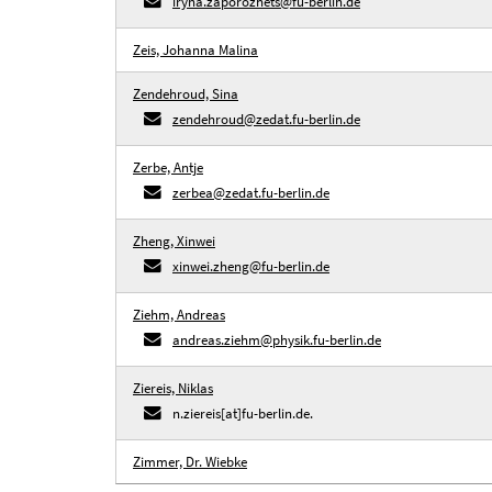
iryna.zaporozhets@fu-berlin.de
Zeis, Johanna Malina
Zendehroud, Sina
zendehroud@zedat.fu-berlin.de
Zerbe, Antje
zerbea@zedat.fu-berlin.de
Zheng, Xinwei
xinwei.zheng@fu-berlin.de
Ziehm, Andreas
andreas.ziehm@physik.fu-berlin.de
Ziereis, Niklas
n.ziereis[at]fu-berlin.de.
Zimmer, Dr. Wiebke