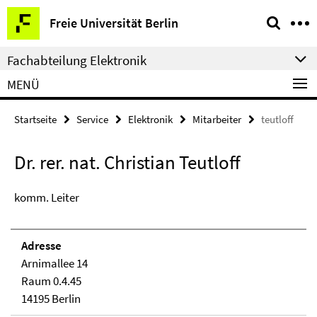
Springe
Service-
Freie Universität Berlin
direkt
Navigation
zu
Fachabteilung Elektronik
Inhalt
MENÜ
Startseite
Service
Elektronik
Mitarbeiter
teutloff
Dr. rer. nat. Christian Teutloff
komm. Leiter
Adresse
Arnimallee 14
Raum 0.4.45
14195 Berlin