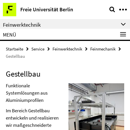
Springe
Service-
Freie Universität Berlin
direkt
Navigation
zu
Feinwerktechnik
Inhalt
MENÜ
Startseite
Service
Feinwerktechnik
Feinmechanik
Gestellbau
Gestellbau
Funktionale
Systemlösungen aus
Aluminiumprofilen
Im Bereich Gestellbau
entwickeln und realisieren
wir maßgeschneiderte