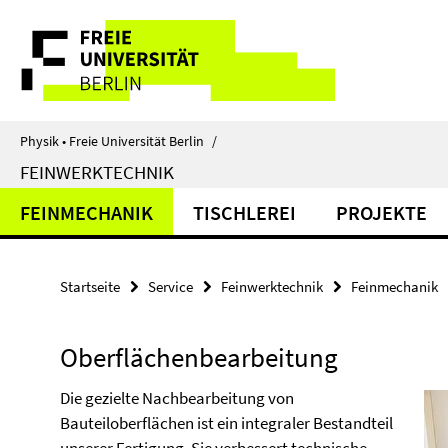
Springe
Service-
direkt
zu
Navigation
Inhalt
Physik • Freie Universität Berlin
/
FEINWERKTECHNIK
FEINMECHANIK
TISCHLEREI
PROJEKTE
Startseite
Service
Feinwerktechnik
Feinmechanik
Oberflächenbearbeitung
Die gezielte Nachbearbeitung von
Bauteiloberflächen ist ein integraler Bestandteil