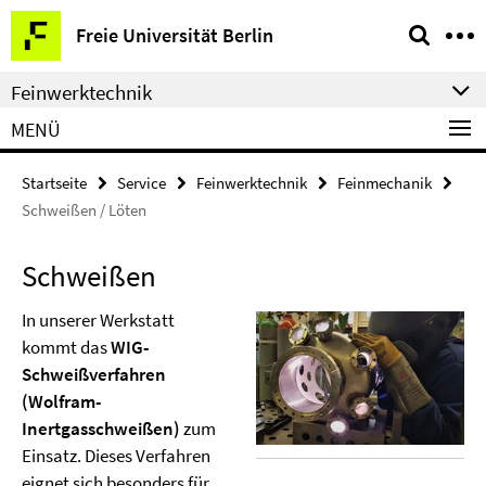
Springe
Service-
Freie Universität Berlin
direkt
Navigation
zu
Feinwerktechnik
Inhalt
MENÜ
Startseite
Service
Feinwerktechnik
Feinmechanik
Schweißen / Löten
Schweißen
In unserer Werkstatt
kommt das
WIG-
Schweißverfahren
(Wolfram-
Inertgasschweißen)
zum
Einsatz. Dieses Verfahren
eignet sich besonders für