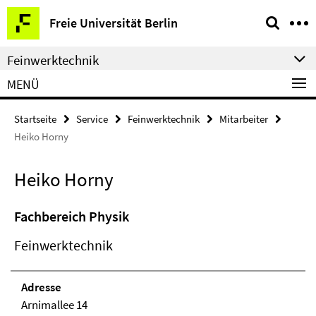
Springe
Service-
Freie Universität Berlin
direkt
Navigation
zu
Feinwerktechnik
Inhalt
MENÜ
Startseite
Service
Feinwerktechnik
Mitarbeiter
Heiko Horny
Heiko Horny
Fachbereich Physik
Feinwerktechnik
Adresse
Arnimallee 14