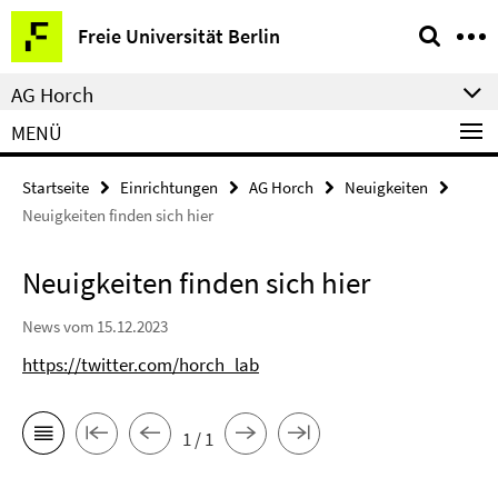
Springe
Service-
Freie Universität Berlin
direkt
Navigation
zu
AG Horch
Inhalt
MENÜ
Startseite
Einrichtungen
AG Horch
Neuigkeiten
Neuigkeiten finden sich hier
Neuigkeiten finden sich hier
News vom 15.12.2023
https://twitter.com/horch_lab
1 / 1