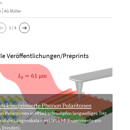
n.
6
AG Müller
1 / 4
le Veröffentlichungen/Preprints
em komprimierte Phonon Polaritonen
n Polaritonen in HfSe2 schrumpfen langwelliges THz
 auf die Längenskala von UV Licht (Experimente am
 Dresden).