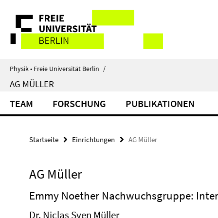
Springe
Service-
direkt
zu
Navigation
Inhalt
Physik • Freie Universität Berlin
/
AG MÜLLER
TEAM
FORSCHUNG
PUBLIKATIONEN
Startseite
Einrichtungen
AG Müller
AG Müller
Emmy Noether Nachwuchsgruppe: Inter
Dr. Niclas Sven Müller