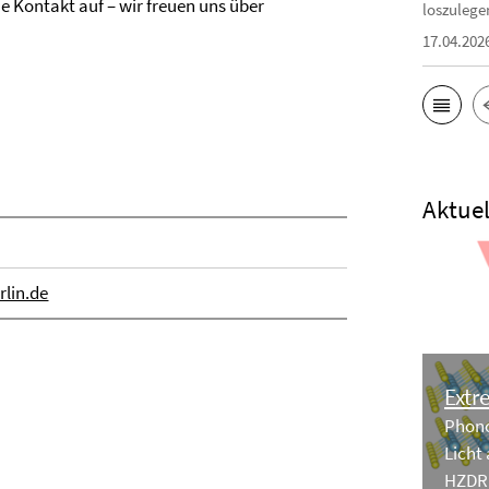
 Kontakt auf – wir freuen uns über
loszulege
17.04.202
Aktuel
rlin.de
Extr
Phono
Licht
HZDR,