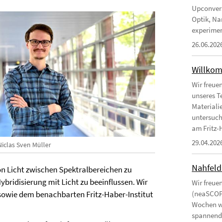
Upconvers
Optik, Na
experimen
26.06.202
Willkom
Wir freue
unseres T
Materiali
untersuch
am Fritz-H
29.04.202
Niclas Sven Müller
Nahfeld
 Licht zwischen Spektralbereichen zu
ybridisierung mit Licht zu beeinflussen. Wir
Wir freue
sowie dem benachbarten Fritz-Haber-Institut
(neaSCOPE
Wochen wi
spannende