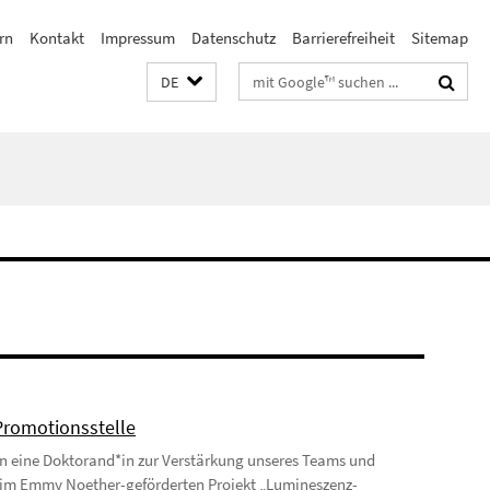
rn
Kontakt
Impressum
Datenschutz
Barrierefreiheit
Sitemap
Suchbegriffe
DE
Promotionsstelle
n eine Doktorand*in zur Verstärkung unseres Teams und
 im Emmy Noether-geförderten Projekt „Lumineszenz-