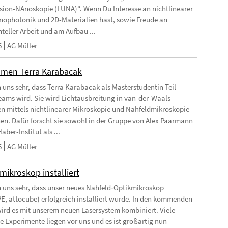
ion-NAnoskopie (LUNA)“. Wenn Du Interesse an nichtlinearer
nophotonik und 2D-Materialien hast, sowie Freude an
teller Arbeit und am Aufbau ...
6
AG Müller
men Terra Karabacak
n uns sehr, dass Terra Karabacak als Masterstudentin Teil
eams wird. Sie wird Lichtausbreitung in van-der-Waals-
en mittels nichtlinearer Mikroskopie und Nahfeldmikroskopie
en. Dafür forscht sie sowohl in der Gruppe von Alex Paarmann
aber-Institut als ...
6
AG Müller
mikroskop installiert
n uns sehr, dass unser neues Nahfeld‑Optikmikroskop
, attocube) erfolgreich installiert wurde. In den kommenden
rd es mit unserem neuen Lasersystem kombiniert. Viele
 Experimente liegen vor uns und es ist großartig nun