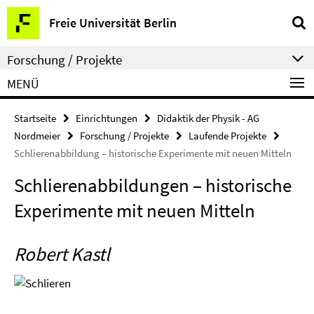
Springe
Service-
Freie Universität Berlin
direkt
Navigation
zu
Forschung / Projekte
Inhalt
MENÜ
Startseite
Einrichtungen
Didaktik der Physik - AG
Nordmeier
Forschung / Projekte
Laufende Projekte
Schlierenabbildung – historische Experimente mit neuen Mitteln
Schlierenabbildungen – historische
Experimente mit neuen Mitteln
Robert Kastl