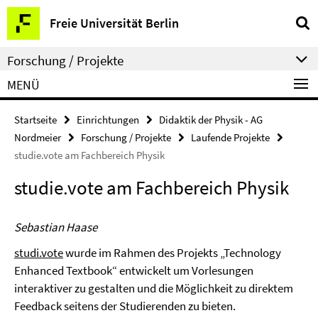
Springe
Service-
Freie Universität Berlin
direkt
Navigation
zu
Forschung / Projekte
Inhalt
MENÜ
Startseite
Einrichtungen
Didaktik der Physik - AG
Nordmeier
Forschung / Projekte
Laufende Projekte
studie.vote am Fachbereich Physik
studie.vote am Fachbereich Physik
Sebastian Haase
studi.vote
wurde im Rahmen des Projekts „Technology
Enhanced Textbook“ entwickelt um Vorlesungen
interaktiver zu gestalten und die Möglichkeit zu direktem
Feedback seitens der Studierenden zu bieten.