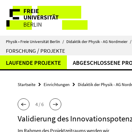
Springe
Service-
direkt
zu
Navigation
Inhalt
Physik • Freie Universität Berlin
/
Didaktik der Physik - AG Nordmeier
/
FORSCHUNG / PROJEKTE
LAUFENDE PROJEKTE
ABGESCHLOSSENE PR
Startseite
Einrichtungen
Didaktik der Physik - AG Nord
4 / 6
Validierung des Innovationspotenz
Im Rahmen des Projektzeitraums werden wir