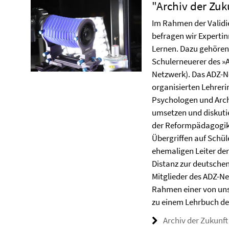
"Archiv der Zu
Im Rahmen der Validi
befragen wir Expertin
Lernen. Dazu gehören
Schulerneuerer des »
Netzwerk). Das ADZ-N
organisierten Lehreri
Psychologen und Arch
umsetzen und diskutie
der Reformpädagogik
Übergriffen auf Schü
ehemaligen Leiter de
Distanz zur deutsche
Mitglieder des ADZ-Ne
Rahmen einer von uns
zu einem Lehrbuch de
Archiv der Zukunft