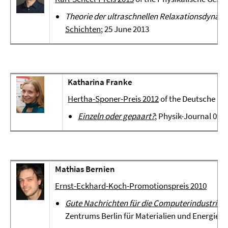
Theorie der ultraschnellen Relaxationsdynam
Schichten
; 25 June 2013
Katharina Franke
Hertha-Sponer-Preis 2012
of the Deutsche Phy
Einzeln oder gepaart?
; Physik-Journal 09/
Mathias Bernien
Ernst-Eckhard-Koch-Promotionspreis 2010
Gute Nachrichten für die Computerindustrie
; 
Zentrums Berlin für Materialien und Energie