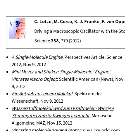
C. Lotze, M. Corso, K. J. Franke, F. von Oppen, 
Driving a Macroscopic Oscillator with the Stoc
Science
338
, 779 (2012)
A Single-Molecule Engine
; Perspectives Article, Science
2012, Nov 9, 2012
Mini Mover and Shaker: Single-Molecule "Engine"
Vibrates Macro Object
; Scientific American (News), Nov
9, 2012
Ein Antrieb aus einem Molekül
; Spektrum der
Wissenschaft, Nov 9, 2012
Wasserstoffmolekül wird zum Kraftmeier - Winzige
Stimmgabel zum Schwingen gebracht
; Märkische
Allgemeine, MAZ, Nov 15, 2012
Vibrating molecule drives a motor
; physicsworld.com,