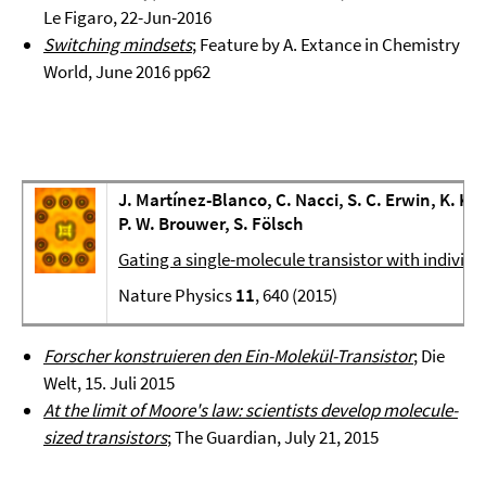
Le Figaro, 22-Jun-2016
Switching mindsets
; Feature by A. Extance in Chemistry
World, June 2016 pp62
J. Martínez-Blanco, C. Nacci, S. C. Erwin, K. 
P. W. Brouwer, S. Fölsch
Gating a single-molecule transistor with individ
Nature Physics
11
, 640 (2015)
Forscher konstruieren den Ein-Molekül-Transistor
; Die
Welt, 15. Juli 2015
At the limit of Moore's law: scientists develop molecule-
sized transistors
; The Guardian, July 21, 2015