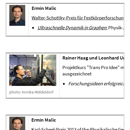
Ermin Malic
Walter-Schottky-Preis für Festkörperforschung 
Ultraschnelle Dynamik in Graphen
; Physik-Jo
Rainer Haag und Leonhard Urne
Projektkurs "Trans Pro Idee" mit
z
ausgezeichnet
Forschungsideen erfolgreich 
photo: Annika Middeldorf
Ermin Malic
Karl-Scheel-Preis 2013
of the Physikalische Gesell