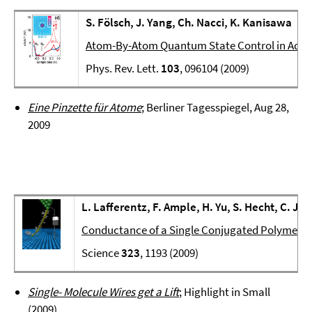
S. Fölsch, J. Yang, Ch. Nacci, K. Kanisawa
Atom-By-Atom Quantum State Control in Adat
Phys. Rev. Lett.
103
, 096104 (2009)
Eine Pinzette für Atome
; Berliner Tagesspiegel, Aug 28,
2009
L. Lafferentz, F. Ample, H. Yu, S. Hecht, C. Joa
Conductance of a Single Conjugated Polymer as
Science
323
, 1193 (2009)
Single- Molecule Wires get a Lift
; Highlight in Small
(2009)