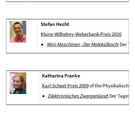
Stefan Hecht
Klung-Wilhelmy-Weberbank-Preis 2010
Mini-Maschinen - Der Molekülkoch
; Der Ta
Katharina Franke
Karl-Scheel-Preis 2009
of the Physikalische G
Elektronisches Zwergenland
; Der Tagesspi