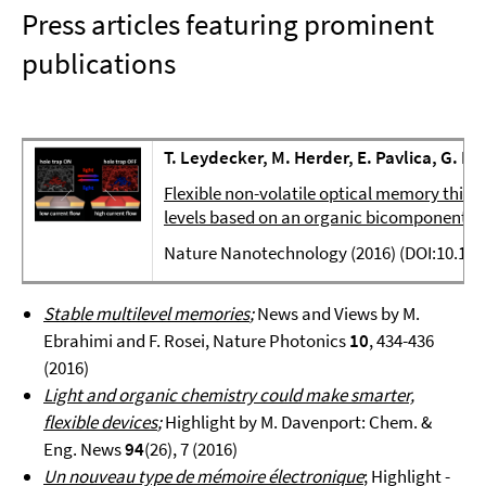
Press articles featuring prominent
publications
T. Leydecker, M. Herder, E. Pavlica, G. Bra
Flexible non-volatile optical memory thin-f
levels based on an organic bicomponent b
Nature Nanotechnology (2016) (DOI:10.103
Stable multilevel memories
;
News and Views by M.
Ebrahimi and F. Rosei, Nature Photonics
10
, 434-436
(2016)
Light and organic chemistry could make smarter,
flexible devices
;
Highlight by M. Davenport: Chem. &
Eng. News
94
(26), 7 (2016)
Un nouveau type de mémoire électronique
; Highlight -