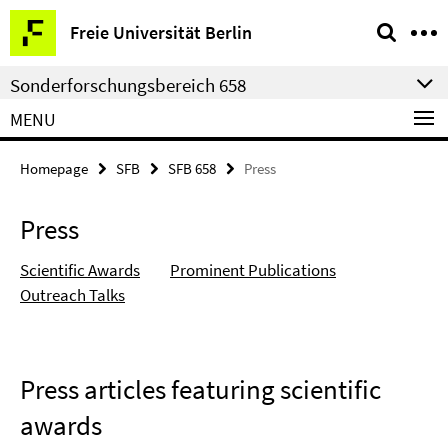
Springe
Service
Freie Universität Berlin
direkt
Navigation
zu
Sonderforschungsbereich 658
Inhalt
MENU
Homepage
SFB
SFB 658
Press
Press
Scientific Awards
Prominent Publications
Outreach Talks
Press articles featuring scientific
awards